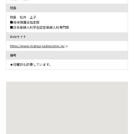
院長
院長 松井 上子
■母体保護法指定医
■日本産婦人科学会認定産婦人科専門医
Webサイト
https://www.matsui-ladiesclinic.jp/
備考
★日曜日も診療しています。