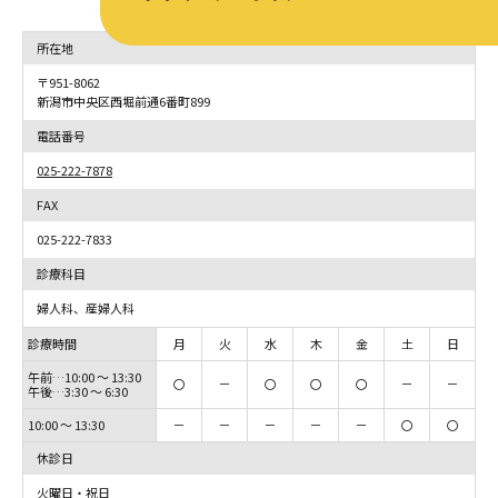
所在地
〒951-8062
新潟市中央区西堀前通6番町899
電話番号
025-222-7878
FAX
025-222-7833
診療科目
婦人科、産婦人科
診療時間
月
火
水
木
金
土
日
午前…10:00 ～ 13:30
〇
－
〇
〇
〇
－
－
午後…3:30 ～ 6:30
10:00 ～ 13:30
－
－
－
－
－
〇
〇
休診日
火曜日・祝日