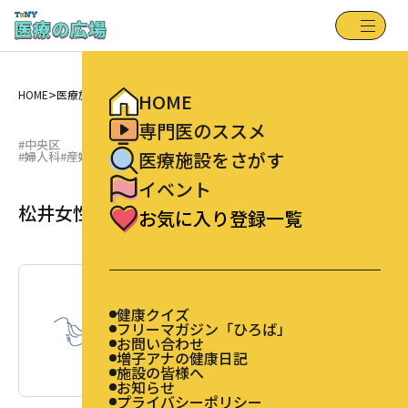
健康クイズ
HOME
フリーマガジン「ひろば」
専門医のススメ
お問い合わせ
増子アナの健康日記
医療施設をさがす
施設の皆様へ
>
>
お知らせ
HOME
医療施設をさがす
松井女性クリニック
イベント
HOME
プライバシーポリシー
お気に入り登録一覧
専門医のススメ
#中央区
医療施設をさがす
#婦人科
#産婦人科
イベント
松井女性クリニック
お気に入り登録一覧
健康クイズ
フリーマガジン「ひろば」
お問い合わせ
増子アナの健康日記
施設の皆様へ
お知らせ
プライバシーポリシー