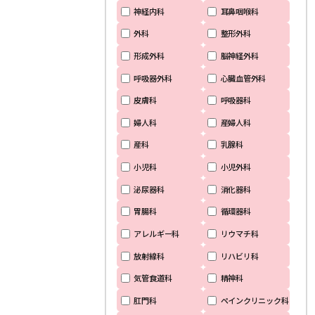
神経内科
耳鼻咽喉科
外科
整形外科
形成外科
脳神経外科
呼吸器外科
心臓血管外科
皮膚科
呼吸器科
婦人科
産婦人科
産科
乳腺科
小児科
小児外科
泌尿器科
消化器科
胃腸科
循環器科
アレルギー科
リウマチ科
放射線科
リハビリ科
気管食道科
精神科
肛門科
ペインクリニック科