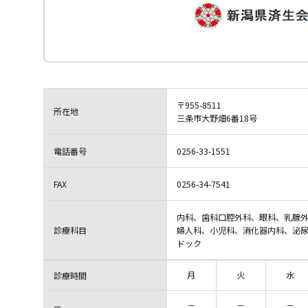
〒955-8511
所在地
三条市大野畑6番18号
電話番号
0256-33-1551
FAX
0256-34-7541
内科、歯科口腔外科、眼科、乳腺
診療科目
婦人科、小児科、消化器内科、泌
ドック
月
火
水
診療時間
－
－
－
—