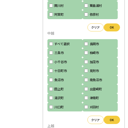
関川村
粟島浦村
阿賀町
弥彦村
クリア
OK
中越
すべて選択
長岡市
三条市
柏崎市
小千谷市
加茂市
十日町市
見附市
魚沼市
南魚沼市
田上町
出雲崎町
湯沢町
津南町
川口町
刈羽村
クリア
OK
上越