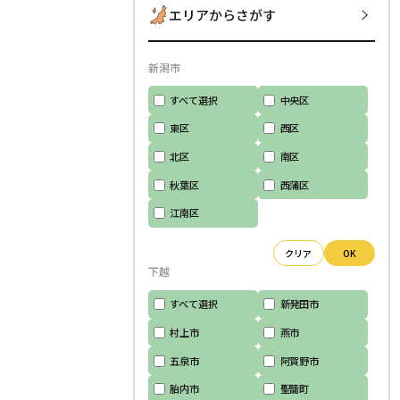
エリアからさがす
新潟市
すべて選択
中央区
東区
西区
北区
南区
秋葉区
西蒲区
江南区
クリア
OK
下越
すべて選択
新発田市
村上市
燕市
五泉市
阿賀野市
胎内市
聖籠町