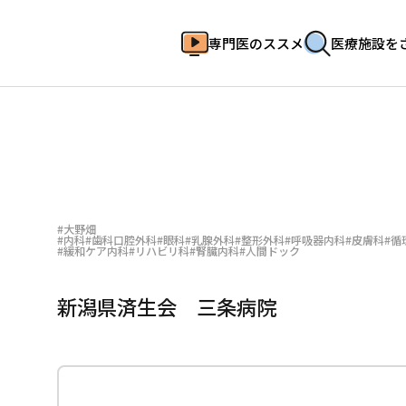
専門医のススメ
医療施設を
HOME
専門医のススメ
医療施設をさがす
イベント
#大野畑
#内科
#歯科口腔外科
#眼科
#乳腺外科
#整形外科
#呼吸器内科
#皮膚科
#循
#緩和ケア内科
#リハビリ科
#腎臓内科
#人間ドック
お気に入り登録一覧
新潟県済生会 三条病院