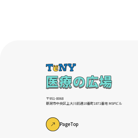
〒951-8068
新潟市中央区上大川前通10番町1871番地 MSPビル
PageTop