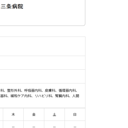
外科、整形外科、呼吸器内科、皮膚科、循環器内科、
尿器科、緩和ケア内科、リハビリ科、腎臓内科、人間
木
金
土
日
－
－
－
－