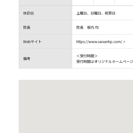
休診日
土曜日、日曜日、祝祭日
院長
院長 坂内 均
Webサイト
https://www.saisanhp.com/
＜受付時間＞
備考
受付時間はオリジナルホームページ