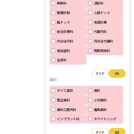
麻酔科
透析科
健康診断
人間ドック
脳ドック
和漢診療
総合診療科
代謝内科
内分泌内科
内分泌代謝科
感染症科
腎膠原病科
血液科
クリア
OK
歯科
すべて選択
歯科
矯正歯科
小児歯科
歯科口腔外科
審美歯科
インプラント科
ホワイトニング
クリア
OK