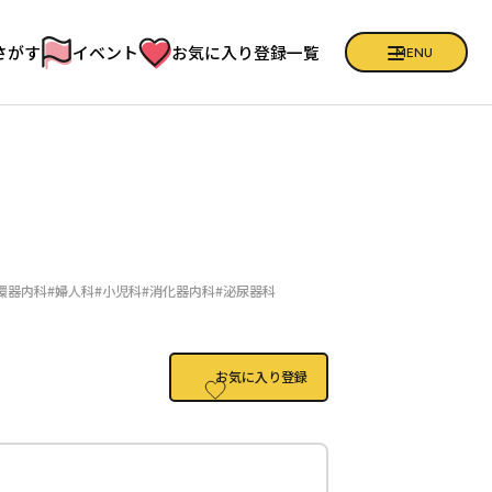
さがす
イベント
お気に入り登録一覧
CLOSE
MENU
健康クイズ
フリーマガジン「ひろば」
お問い合わせ
増子アナの健康日記
施設の皆様へ
お知らせ
環器内科
#婦人科
#小児科
#消化器内科
#泌尿器科
プライバシーポリシー
お気に入り登録