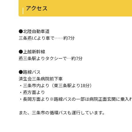
アクセス
●北陸自動車道
三条燕I.Cより車で……約7分
●上越新幹線
燕三条駅よりタクシーで…約7分
●路線バス
済生会三条病院前下車
・三条市内より（東三条駅より18分）
・燕方面より
・長岡方面より※路線バスの一部は病院正面玄関に乗入
また、三条市の循環バスも運行しています。