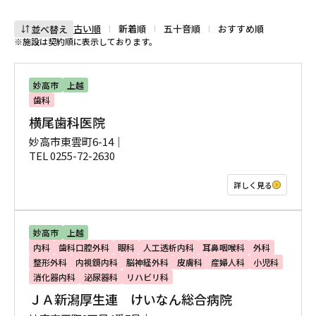
古い順
新着順
五十音順
おすすめ順
並べ替え
※施設は契約順に表示しております。
妙高市
上越
歯科
横尾歯科医院
妙高市東雲町6-14｜
TEL 0255-72-2630
詳しく見る
妙高市
上越
内科
歯科口腔外科
眼科
人工透析内科
耳鼻咽喉科
外科
整形外科
内視鏡内科
脳神経外科
皮膚科
産婦人科
小児科
消化器内科
泌尿器科
リハビリ科
ＪＡ新潟厚生連 けいなん総合病院