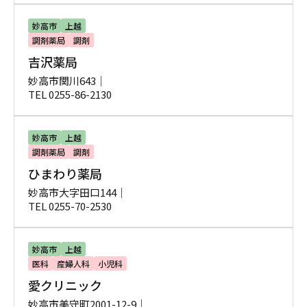
妙高市
上越
調剤薬局
調剤
吉沢薬局
妙高市関川643｜
TEL 0255-86-2130
妙高市
上越
調剤薬局
調剤
ひまわり薬局
妙高市大字田口144｜
TEL 0255-70-2530
妙高市
上越
医科
産婦人科
小児科
愛クリニック
妙高市美守町2001-12-9｜