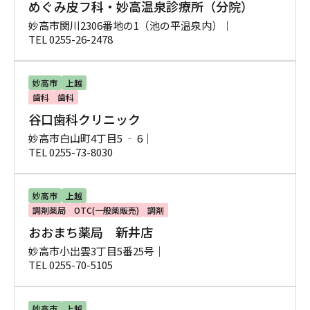
めぐみ皮フ科・妙高温泉診療所（分院）
妙高市関川2306番地の1（池の平温泉内）｜
TEL 0255-26-2478
妙高市
上越
歯科
歯科
谷口歯科クリニック
妙高市白山町4丁目5 ‐ 6｜
TEL 0255-73-8030
妙高市
上越
調剤薬局
OTC(一般薬販売)
調剤
おおまち薬局 新井店
妙高市小出雲3丁目5番25号｜
TEL 0255-70-5105
妙高市
上越