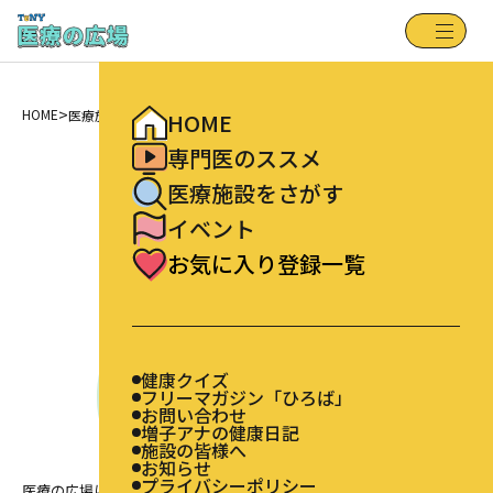
健康クイズ
HOME
フリーマガジン「ひろば」
専門医のススメ
お問い合わせ
増子アナの健康日記
医療施設をさがす
施設の皆様へ
>
お知らせ
HOME
医療施設をさがす
イベント
HOME
プライバシーポリシー
お気に入り登録一覧
FindFacility
専門医のススメ
医療施設をさがす
医療施設をさがす
イベント
お気に入り登録一覧
健康クイズ
フリーマガジン「ひろば」
お問い合わせ
増子アナの健康日記
施設の皆様へ
お知らせ
プライバシーポリシー
医療の広場に登録されている新潟県内の医療施設を検索できます。