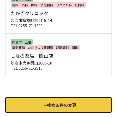
内科
外科
医科
消化器科
リハビリ科
肛門科
たかぎクリニック
妙高市諏訪町2001-5-14｜
TEL 0255-70-1300
妙高市
上越
調剤薬局
かかりつけ薬剤師
訪問調剤
調剤
しなの薬局 関山店
妙高市大字関山1668-10｜
TEL 0255-82-3510
検索条件の変更