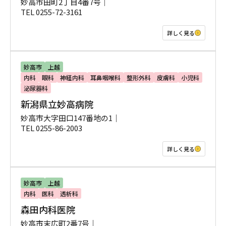
妙高市田町2丁目4番7号｜
TEL 0255-72-3161
詳しく見る
妙高市
上越
内科
眼科
神経内科
耳鼻咽喉科
整形外科
皮膚科
小児科
泌尿器科
新潟県立妙高病院
妙高市大字田口147番地の1｜
TEL 0255-86-2003
詳しく見る
妙高市
上越
内科
医科
透析科
森田内科医院
妙高市末広町2番7号｜