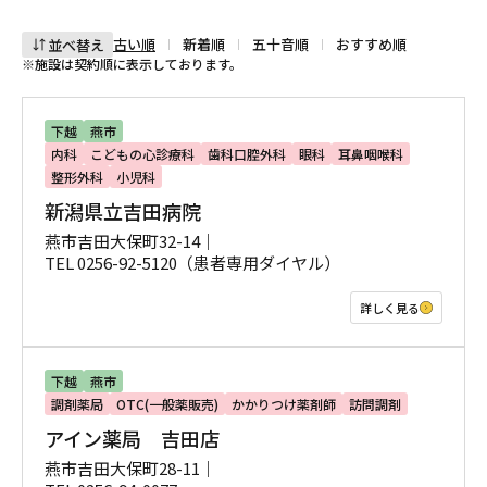
古い順
新着順
五十音順
おすすめ順
並べ替え
※施設は契約順に表示しております。
下越
燕市
内科
こどもの心診療科
歯科口腔外科
眼科
耳鼻咽喉科
整形外科
小児科
新潟県立吉田病院
燕市吉田大保町32-14｜
TEL 0256-92-5120（患者専用ダイヤル）
詳しく見る
下越
燕市
調剤薬局
OTC(一般薬販売)
かかりつけ薬剤師
訪問調剤
アイン薬局 吉田店
燕市吉田大保町28-11｜