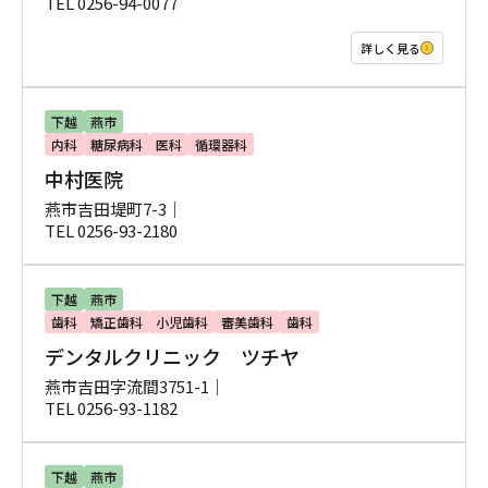
TEL 0256-94-0077
詳しく見る
下越
燕市
内科
糖尿病科
医科
循環器科
中村医院
燕市吉田堤町7-3｜
TEL 0256-93-2180
下越
燕市
歯科
矯正歯科
小児歯科
審美歯科
歯科
デンタルクリニック ツチヤ
燕市吉田字流間3751-1｜
TEL 0256-93-1182
下越
燕市