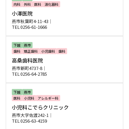
内科
外科
医科
消化器科
小澤医院
燕市秋葉町4-11-43｜
TEL 0256-61-1666
下越
燕市
歯科
矯正歯科
小児歯科
歯科
高桑歯科医院
燕市新町4737-8｜
TEL 0256-64-2785
下越
燕市
医科
小児科
アレルギー科
小児科こでらクリニック
燕市大字佐渡242-1｜
TEL 0256-63-4159