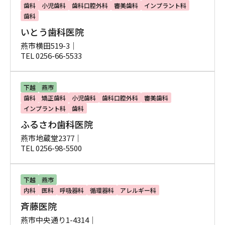
歯科
小児歯科
歯科口腔外科
審美歯科
インプラント科
歯科
いとう歯科医院
燕市横田519-3｜
TEL 0256-66-5533
下越
燕市
歯科
矯正歯科
小児歯科
歯科口腔外科
審美歯科
インプラント科
歯科
ふるさわ歯科医院
燕市地蔵堂2377｜
TEL 0256-98-5500
下越
燕市
内科
医科
呼吸器科
循環器科
アレルギー科
斉藤医院
燕市中央通り1-4314｜