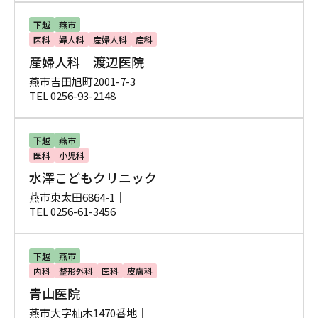
下越
燕市
医科
婦人科
産婦人科
産科
産婦人科 渡辺医院
燕市吉田旭町2001-7-3｜
TEL 0256-93-2148
下越
燕市
医科
小児科
水澤こどもクリニック
燕市東太田6864-1｜
TEL 0256-61-3456
下越
燕市
内科
整形外科
医科
皮膚科
青山医院
燕市大字杣木1470番地｜