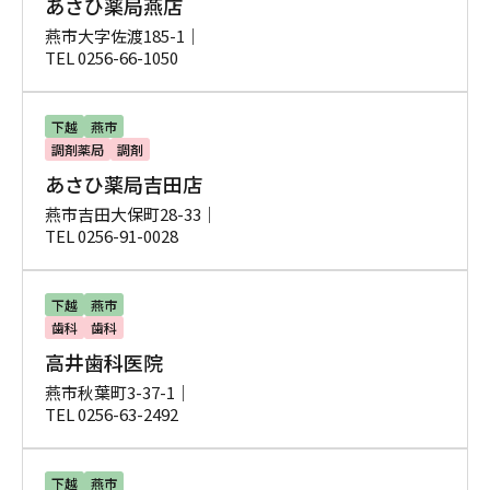
あさひ薬局燕店
燕市大字佐渡185-1｜
TEL 0256-66-1050
下越
燕市
調剤薬局
調剤
あさひ薬局吉田店
燕市吉田大保町28-33｜
TEL 0256-91-0028
下越
燕市
歯科
歯科
高井歯科医院
燕市秋葉町3-37-1｜
TEL 0256-63-2492
下越
燕市