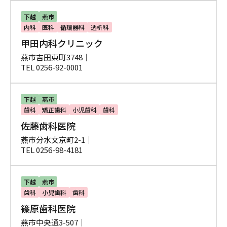
下越
燕市
内科
医科
循環器科
透析科
甲田内科クリニック
燕市吉田東町3748｜
TEL 0256-92-0001
下越
燕市
歯科
矯正歯科
小児歯科
歯科
佐藤歯科医院
燕市分水文京町2-1｜
TEL 0256-98-4181
下越
燕市
歯科
小児歯科
歯科
篠原歯科医院
燕市中央通3-507｜