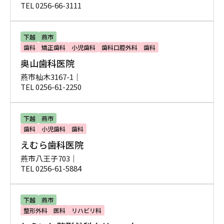
TEL 0256-66-3111
下越
燕市
歯科
矯正歯科
小児歯科
歯科口腔外科
歯科
奥山歯科医院
燕市杣木3167-1｜
TEL 0256-61-2250
下越
燕市
歯科
小児歯科
歯科
えむら歯科医院
燕市八王子703｜
TEL 0256-61-5884
下越
燕市
整形外科
医科
リハビリ科