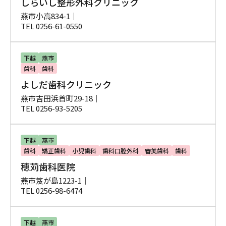
しらいし整形外科クリニック
燕市小高834-1｜
TEL 0256-61-0550
下越
燕市
歯科
歯科
よしだ歯科クリニック
燕市吉田浜首町29-18｜
TEL 0256-93-5205
下越
燕市
歯科
矯正歯科
小児歯科
歯科口腔外科
審美歯科
歯科
穂苅歯科医院
燕市笈が島1223-1｜
TEL 0256-98-6474
下越
燕市