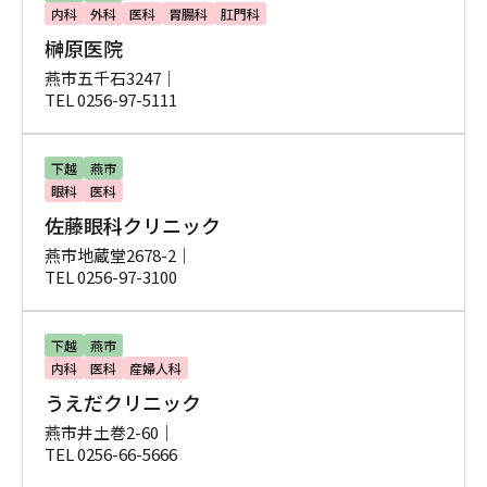
内科
外科
医科
胃腸科
肛門科
榊原医院
燕市五千石3247｜
TEL 0256-97-5111
下越
燕市
眼科
医科
佐藤眼科クリニック
燕市地蔵堂2678-2｜
TEL 0256-97-3100
下越
燕市
内科
医科
産婦人科
うえだクリニック
燕市井土巻2-60｜
TEL 0256-66-5666