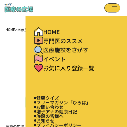
健康クイズ
HOME
フリーマガジン「ひろば」
専門医のススメ
お問い合わせ
増子アナの健康日記
医療施設をさがす
施設の皆様へ
>
お知らせ
HOME
医療施設をさがす
イベント
HOME
プライバシーポリシー
お気に入り登録一覧
FindFacility
専門医のススメ
医療施設をさがす
医療施設をさがす
イベント
お気に入り登録一覧
健康クイズ
フリーマガジン「ひろば」
お問い合わせ
増子アナの健康日記
施設の皆様へ
お知らせ
プライバシーポリシー
医療の広場に登録されている新潟県内の医療施設を検索できます。