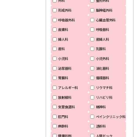
外科
整形外科
形成外科
脳神経外科
呼吸器外科
心臓血管外科
皮膚科
呼吸器科
婦人科
産婦人科
産科
乳腺科
小児科
小児外科
泌尿器科
消化器科
胃腸科
循環器科
アレルギー科
リウマチ科
放射線科
リハビリ科
気管食道科
精神科
肛門科
ペインクリニック科
麻酔科
透析科
健康診断
人間ドック