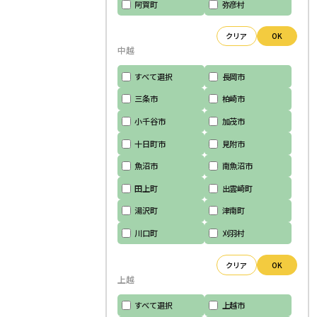
阿賀町
弥彦村
クリア
OK
中越
すべて選択
長岡市
三条市
柏崎市
小千谷市
加茂市
十日町市
見附市
魚沼市
南魚沼市
田上町
出雲崎町
湯沢町
津南町
川口町
刈羽村
クリア
OK
上越
すべて選択
上越市