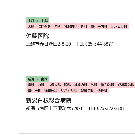
上越市
上越
大腸・肛門外科
内科
乳腺外科
外科
消化器内科
リハビリ科
佐藤医院
上越市春日新田2-8-10｜
TEL 025-544-8877
新潟市
南区
歯科
内科
心療内科
眼科
神経内科
外科
整形外科
呼吸器外科
消化器科
循環器科
リハビリ科
腎臓内科
透析科
新潟白根総合病院
新潟市南区上下諏訪木770-1｜
TEL 025-372-2191