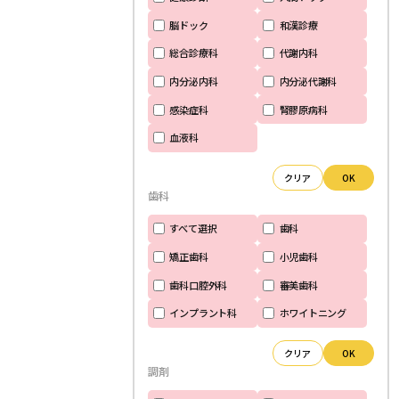
脳ドック
和漢診療
総合診療科
代謝内科
内分泌内科
内分泌代謝科
感染症科
腎膠原病科
血液科
クリア
OK
歯科
すべて選択
歯科
矯正歯科
小児歯科
歯科口腔外科
審美歯科
インプラント科
ホワイトニング
クリア
OK
調剤