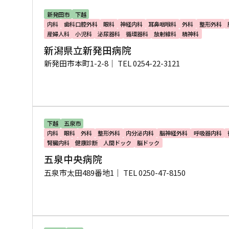
新発田市
下越
内科
歯科口腔外科
眼科
神経内科
耳鼻咽喉科
外科
整形外科
産婦人科
小児科
泌尿器科
循環器科
放射線科
精神科
新潟県立新発田病院
新発田市本町1-2-8｜
TEL 0254-22-3121
下越
五泉市
内科
眼科
外科
整形外科
内分泌内科
脳神経外科
呼吸器内科
腎臓内科
健康診断
人間ドック
脳ドック
五泉中央病院
五泉市太田489番地1｜
TEL 0250-47-8150