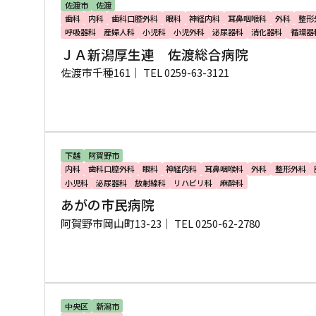
佐渡市
佐渡
歯科
内科
歯科口腔外科
眼科
神経内科
耳鼻咽喉科
外科
整形
呼吸器科
産婦人科
小児科
小児外科
泌尿器科
消化器科
循環器
ＪＡ新潟厚生連 佐渡総合病院
佐渡市千種161｜
TEL 0259-63-3121
下越
阿賀野市
内科
歯科口腔外科
眼科
神経内科
耳鼻咽喉科
外科
整形外科
小児科
泌尿器科
放射線科
リハビリ科
麻酔科
あがの市民病院
阿賀野市岡山町13-23｜
TEL 0250-62-2780
中央区
新潟市