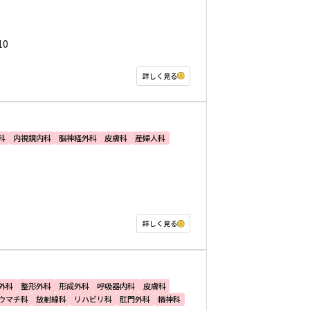
10
詳しく見る
科
内視鏡内科
脳神経外科
皮膚科
産婦人科
詳しく見る
外科
整形外科
形成外科
呼吸器内科
皮膚科
ウマチ科
放射線科
リハビリ科
肛門外科
精神科