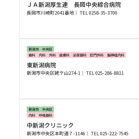
ＪＡ新潟厚生連 長岡中央綜合病院
長岡市川崎町2041番地｜
TEL 0258-35-3700
新潟市
中央区
歯科
内科
外科
皮膚科
泌尿器科
肛門外科
脳神経内科
東新潟病院
新潟市中央区姥ケ山274-1｜
TEL 025-286-8811
新潟市
中央区
内科
呼吸器科
中新潟クリニック
新潟市中央区本町通７-1146｜
TEL 025-222-7545