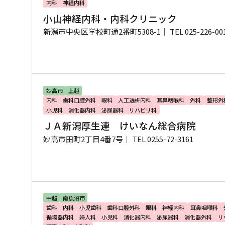
内科
神経内科
小山神経内科・内科クリニック
新潟市中央区学校町通2番町5308-1｜
TEL 025-226-00
妙高市
上越
内科
歯科口腔外科
眼科
人工透析内科
耳鼻咽喉科
外科
整形外
小児科
消化器内科
泌尿器科
リハビリ科
ＪＡ新潟厚生連 けいなん総合病院
妙高市田町2丁目4番7号｜
TEL 0255-72-3161
中越
南魚沼市
歯科
内科
小児歯科
歯科口腔外科
眼科
神経内科
耳鼻咽喉科
循環器内科
婦人科
小児科
消化器内科
泌尿器科
消化器外科
リ