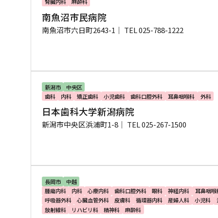
腎臓内科
麻酔科
南魚沼市民病院
南魚沼市六日町2643-1｜
TEL 025-788-1222
新潟市
中央区
歯科
内科
矯正歯科
小児歯科
歯科口腔外科
耳鼻咽喉科
外科
日本歯科大学新潟病院
新潟市中央区浜浦町1-8｜
TEL 025-267-1500
長岡市
中越
腫瘍内科
内科
心療内科
歯科口腔外科
眼科
神経内科
耳鼻咽喉
呼吸器外科
心臓血管外科
皮膚科
循環器内科
産婦人科
小児科
放射線科
リハビリ科
精神科
麻酔科