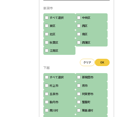
新潟市
すべて選択
中央区
東区
西区
北区
南区
秋葉区
西蒲区
江南区
クリア
OK
下越
すべて選択
新発田市
村上市
燕市
五泉市
阿賀野市
胎内市
聖籠町
関川村
粟島浦村