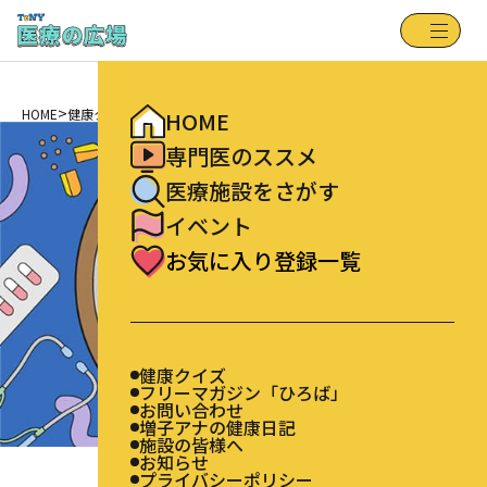
健康クイズ
HOME
フリーマガジン「ひろば」
専門医のススメ
お問い合わせ
増子アナの健康日記
医療施設をさがす
施設の皆様へ
>
お知らせ
HOME
健康クイズ
イベント
HOME
プライバシーポリシー
お気に入り登録一覧
専門医のススメ
医療施設をさがす
イベント
お気に入り登録一覧
健康クイズ
フリーマガジン「ひろば」
お問い合わせ
増子アナの健康日記
施設の皆様へ
お知らせ
プライバシーポリシー