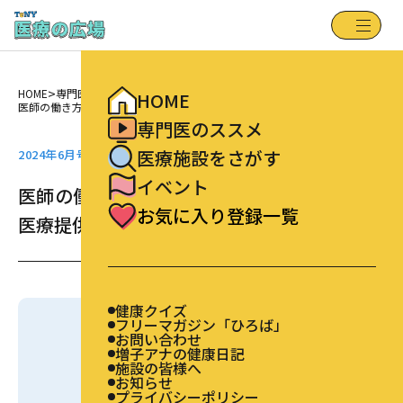
健康クイズ
HOME
フリーマガジン「ひろば」
専門医のススメ
お問い合わせ
増子アナの健康日記
医療施設をさがす
施設の皆様へ
>
>
お知らせ
HOME
専門医のススメ特集記事
イベント
HOME
プライバシーポリシー
お気に入り登録一覧
医師の働き方改革スタート！「新潟の新しい医療提供体制」
専門医のススメ
医療施設をさがす
2024年6月号 | Vol.396
イベント
医師の働き方改革スタート！「新潟の新しい
お気に入り登録一覧
医療提供体制」
健康クイズ
フリーマガジン「ひろば」
お問い合わせ
今月の先生
増子アナの健康日記
施設の皆様へ
お知らせ
プライバシーポリシー