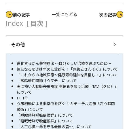
一覧にもどる
前の記事
次の記事
Index
[ 目次 ]
その他
進化するがん薬物療法 ～自分らしい治療を選ぶために～
気になるせきは早めに受診を！「気管支ぜんそく」について
「これからの地域医療〜健康寿命延伸を目指して」について
「高齢発症関節リウマチ」について
実は怖い大動脈弁狭窄症 高齢者を救う治療「TAVI（タビ）」
について
ロコモ
心房細動による脳卒中を防ぐ！ カテーテル治療「左心耳閉
鎖術」について
「睡眠時無呼吸症候群」について
「睡眠時無呼吸症候群」について
「人工心臓～命を守る最後の砦～」について