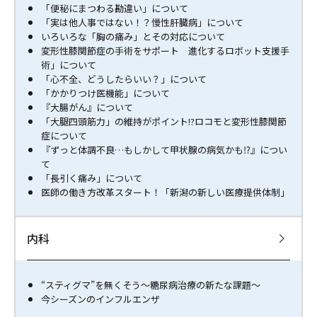
「便秘にまつわる勘違い」について
「実は他人事ではない！？慢性肝臓病」について
いろいろな「胸の痛み」とその対応について
変形性膝関節症の手術をサポート 進化するロボット支援手
術」について
「心不全、どうしたらいい？」について
「かかりつけ医機能」について
『大腸がん』について
「大腿四頭筋力」の維持がポイント!?ロコモと変形性膝関節
症について
『ずっと体調不良…もしかして甲状腺の病気かも⁉︎』につい
て
「長引く痛み」について
医師の働き方改革スタート！「新潟の新しい医療提供体制」
内科
“スティグマ”を無くそう～糖尿病治療の新たな課題～
今シーズンのインフルエンザ