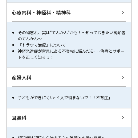
心療内科・神経科・精神科
その物忘れ、実は“てんかん”かも！～知っておきたい高齢者
のてんかん～
『トラウマ治療』について
神経発達症が背景にある不登校に悩んだら･･･治療とサポー
トを正しく知ろう！
産婦人科
子どもができにくい…1人で悩まないで！「不育症」
耳鼻科
認知症は“耳”から始まる？～難聴との深い関係～