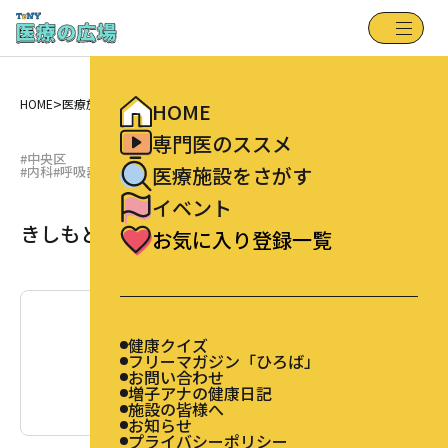
健康クイズ
HOME
フリーマガジン「ひろば」
専門医のススメ
お問い合わせ
増子アナの健康日記
医療施設をさがす
施設の皆様へ
>
>
お知らせ
HOME
医療施設をさがす
きしもと医院
イベント
HOME
プライバシーポリシー
お気に入り登録一覧
専門医のススメ
#中央区
医療施設をさがす
#内科
#呼吸器内科
#アレルギー科
イベント
きしもと医院
お気に入り登録一覧
健康クイズ
フリーマガジン「ひろば」
お問い合わせ
増子アナの健康日記
施設の皆様へ
お知らせ
プライバシーポリシー