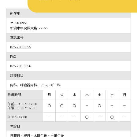
所在地
〒950-0953
新潟市中央区大島172-65
電話番号
025-290-0055
FAX
025-290-0056
診療科目
内科、呼吸器内科、アレルギー科
診療時間
月
火
水
木
金
土
日
午前…9:00 ～ 12:00
〇
〇
〇
－
〇
－
－
午後…3:00 ～ 6:00
9:00 ～ 12:00
－
－
－
〇
－
〇
－
休診日
日曜日・祝日・木曜午後・土曜午後