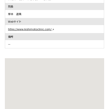
院長
岸本 道美
Webサイト
https://www.kishimotoclinic.com/
備考
—