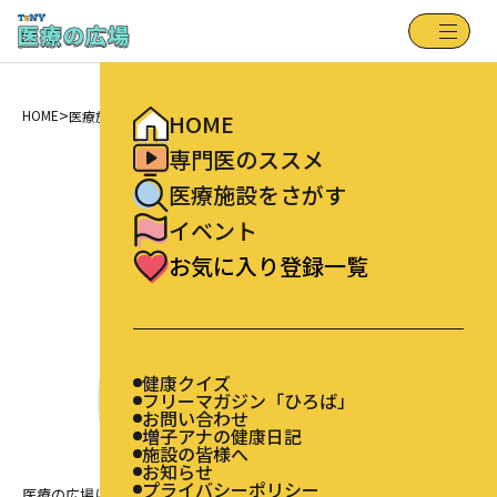
健康クイズ
HOME
フリーマガジン「ひろば」
専門医のススメ
お問い合わせ
増子アナの健康日記
医療施設をさがす
施設の皆様へ
>
お知らせ
HOME
医療施設をさがす
イベント
HOME
プライバシーポリシー
お気に入り登録一覧
FindFacility
専門医のススメ
医療施設をさがす
医療施設をさがす
イベント
お気に入り登録一覧
健康クイズ
フリーマガジン「ひろば」
お問い合わせ
増子アナの健康日記
施設の皆様へ
お知らせ
プライバシーポリシー
医療の広場に登録されている新潟県内の医療施設を検索できます。