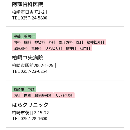
阿部歯科医院
柏崎市日吉町1-2｜
TEL 0257-24-5800
中越
柏崎市
内科
眼科
神経科
外科
整形外科
医科
脳神経外科
泌尿器科
胃腸科
リハビリ科
精神科
肛門科
柏崎中央病院
柏崎市駅前2002-1-25｜
TEL 0257-23-6254
柏崎市
中越
内科
医科
脳神経外科
リハビリ科
はらクリニック
柏崎市茨目2-15-22｜
TEL 0257-28-1600