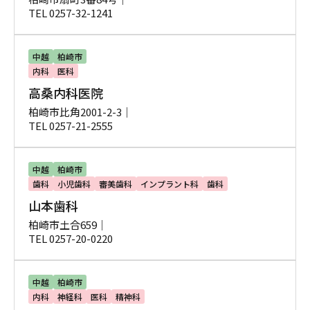
TEL 0257-32-1241
中越
柏崎市
内科
医科
高桑内科医院
柏崎市比角2001-2-3｜
TEL 0257-21-2555
中越
柏崎市
歯科
小児歯科
審美歯科
インプラント科
歯科
山本歯科
柏崎市土合659｜
TEL 0257-20-0220
中越
柏崎市
内科
神経科
医科
精神科