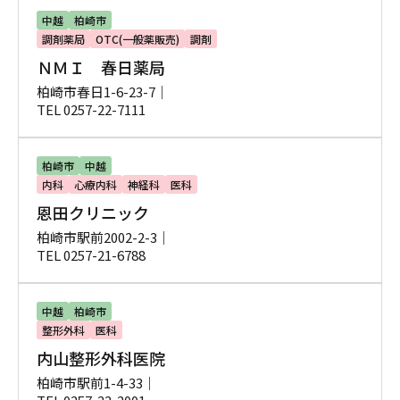
中越
柏崎市
調剤薬局
OTC(一般薬販売)
調剤
ＮＭＩ 春日薬局
柏崎市春日1-6-23-7｜
TEL 0257-22-7111
柏崎市
中越
内科
心療内科
神経科
医科
恩田クリニック
柏崎市駅前2002-2-3｜
TEL 0257-21-6788
中越
柏崎市
整形外科
医科
内山整形外科医院
柏崎市駅前1-4-33｜