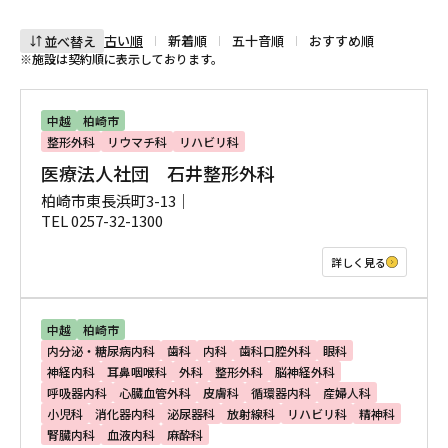
古い順
新着順
五十音順
おすすめ順
並べ替え
※施設は契約順に表示しております。
中越
柏崎市
整形外科
リウマチ科
リハビリ科
医療法人社団 石井整形外科
柏崎市東長浜町3-13｜
TEL 0257-32-1300
詳しく見る
中越
柏崎市
内分泌・糖尿病内科
歯科
内科
歯科口腔外科
眼科
神経内科
耳鼻咽喉科
外科
整形外科
脳神経外科
呼吸器内科
心臓血管外科
皮膚科
循環器内科
産婦人科
小児科
消化器内科
泌尿器科
放射線科
リハビリ科
精神科
腎臓内科
血液内科
麻酔科