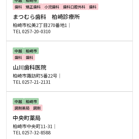
中越
柏崎市
歯科
矯正歯科
小児歯科
歯科口腔外科
歯科
まつむら歯科 柏崎診療所
柏崎市松美2丁目270番地1｜
TEL 0257-20-0310
中越
柏崎市
歯科
歯科
山川歯科医院
柏崎市諏訪町5番22号｜
TEL 0257-21-2131
中越
柏崎市
調剤薬局
調剤
中央町薬局
柏崎市中央町11-31｜
TEL 0257-32-8588