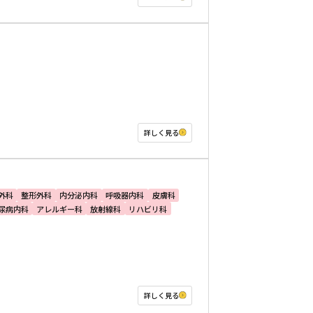
詳しく見る
外科
整形外科
内分泌内科
呼吸器内科
皮膚科
尿病内科
アレルギー科
放射線科
リハビリ科
詳しく見る