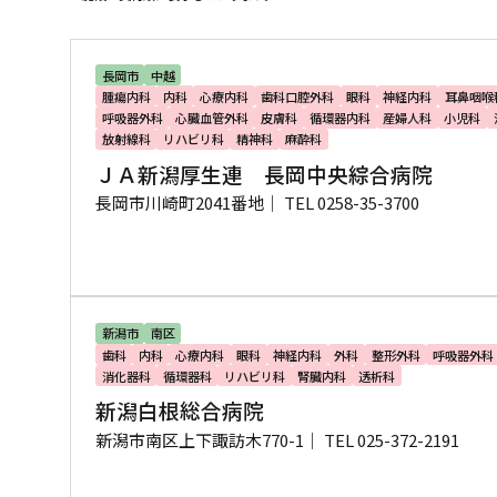
長岡市
中越
腫瘍内科
内科
心療内科
歯科口腔外科
眼科
神経内科
耳鼻咽喉
呼吸器外科
心臓血管外科
皮膚科
循環器内科
産婦人科
小児科
放射線科
リハビリ科
精神科
麻酔科
ＪＡ新潟厚生連 長岡中央綜合病院
長岡市川崎町2041番地｜
TEL 0258-35-3700
新潟市
南区
歯科
内科
心療内科
眼科
神経内科
外科
整形外科
呼吸器外科
消化器科
循環器科
リハビリ科
腎臓内科
透析科
新潟白根総合病院
新潟市南区上下諏訪木770-1｜
TEL 025-372-2191