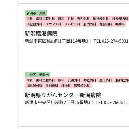
新潟市
東区
内科
歯科口腔外科
眼科
外科
整形外科
脳神経外科
呼吸器内科
消化器外科
リウマチ科
リハビリ科
肛門外科
腎臓内科
麻酔科
新潟臨港病院
新潟市東区桃山町1丁目114番地3｜
TEL 025-274-5331
中央区
新潟市
内科
歯科口腔外科
眼科
乳腺外科
神経内科
整形外科
脳神経外
消化器外科
放射線科
精神科
頭頚部外科
新潟県立がんセンター新潟病院
新潟市中央区川岸町2丁目15番地3｜
TEL 025-266-511