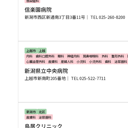
感染症科
信楽園病院
新潟市西区新通南3丁目3番11号｜
TEL 025-260-8200
上越市
上越
内科
歯科口腔外科
眼科
神経内科
耳鼻咽喉科
外科
整形外科
心臓血管外科
皮膚科
産婦人科
小児科
小児外科
歯科
泌尿器科
新潟県立中央病院
上越市新南町205番地｜
TEL 025-522-7711
新潟市
北区
皮膚科
泌尿器科
鳥居クリニック