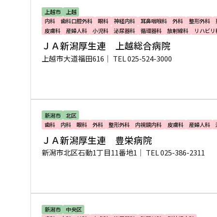
上越市
上越
内科
歯科口腔外科
眼科
神経内科
耳鼻咽喉科
外科
整形外科
皮膚科
産婦人科
小児科
泌尿器科
循環器科
放射線科
リハビリ
ＪＡ新潟厚生連 上越総合病院
上越市大道福田616｜
TEL 025-524-3000
新潟市
北区
歯科
内科
眼科
外科
整形外科
内視鏡内科
皮膚科
産婦人科
ＪＡ新潟厚生連 豊栄病院
新潟市北区石動1丁目11番地1｜
TEL 025-386-2311
新潟市
中央区