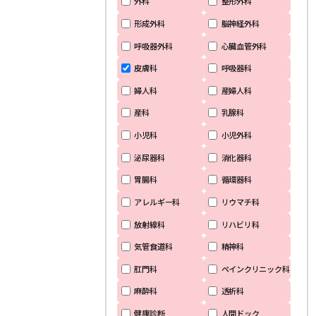
外科
整形外科
形成外科
脳神経外科
呼吸器外科
心臓血管外科
皮膚科
呼吸器科
婦人科
産婦人科
産科
乳腺科
小児科
小児外科
泌尿器科
消化器科
胃腸科
循環器科
アレルギー科
リウマチ科
放射線科
リハビリ科
気管食道科
精神科
肛門科
ペインクリニック科
麻酔科
透析科
健康診断
人間ドック