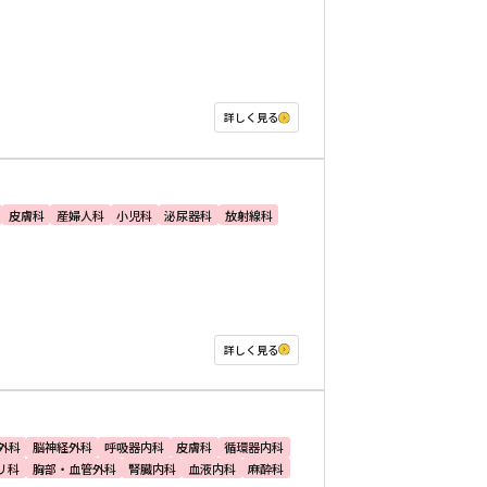
詳しく見る
皮膚科
産婦人科
小児科
泌尿器科
放射線科
詳しく見る
外科
脳神経外科
呼吸器内科
皮膚科
循環器内科
リ科
胸部・血管外科
腎臓内科
血液内科
麻酔科