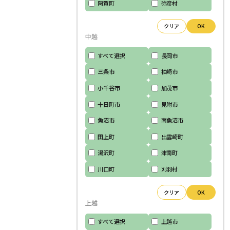
阿賀町
弥彦村
クリア
OK
中越
すべて選択
長岡市
三条市
柏崎市
小千谷市
加茂市
十日町市
見附市
魚沼市
南魚沼市
田上町
出雲崎町
湯沢町
津南町
川口町
刈羽村
クリア
OK
上越
すべて選択
上越市