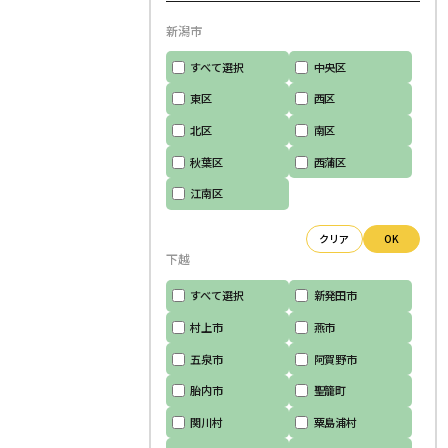
新潟市
すべて選択
中央区
東区
西区
北区
南区
秋葉区
西蒲区
江南区
クリア
OK
下越
すべて選択
新発田市
村上市
燕市
五泉市
阿賀野市
胎内市
聖籠町
関川村
粟島浦村