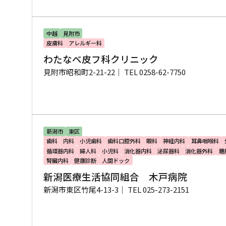
中越
見附市
皮膚科
アレルギー科
わたなべ皮フ科クリニック
見附市昭和町2-21-22｜
TEL 0258-62-7750
新潟市
東区
歯科
内科
小児歯科
歯科口腔外科
眼科
神経内科
耳鼻咽喉科
循環器内科
婦人科
小児科
消化器内科
泌尿器科
消化器外科
糖
腎臓内科
健康診断
人間ドック
新潟医療生活協同組合 木戸病院
新潟市東区竹尾4-13-3｜
TEL 025-273-2151