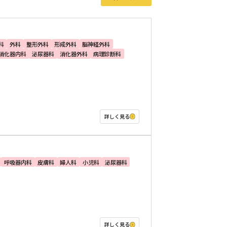
科
外科
整形外科
形成外科
脳神経外科
消化器内科
泌尿器科
消化器外科
病理診断科
詳しく見る
呼吸器内科
皮膚科
婦人科
小児科
泌尿器科
詳しく見る