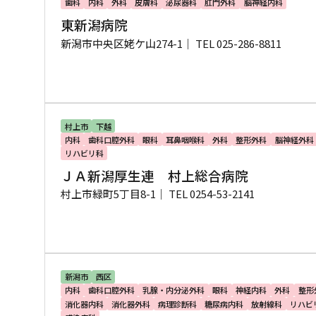
歯科
内科
外科
皮膚科
泌尿器科
肛門外科
脳神経内科
東新潟病院
新潟市中央区姥ケ山274-1｜
TEL 025-286-8811
村上市
下越
内科
歯科口腔外科
眼科
耳鼻咽喉科
外科
整形外科
脳神経外科
リハビリ科
ＪＡ新潟厚生連 村上総合病院
村上市緑町5丁目8-1｜
TEL 0254-53-2141
新潟市
西区
内科
歯科口腔外科
乳腺・内分泌外科
眼科
神経内科
外科
整形
消化器内科
消化器外科
病理診断科
糖尿病内科
放射線科
リハビ