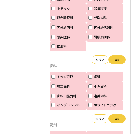
脳ドック
和漢診療
総合診療科
代謝内科
内分泌内科
内分泌代謝科
感染症科
腎膠原病科
血液科
クリア
OK
歯科
すべて選択
歯科
矯正歯科
小児歯科
歯科口腔外科
審美歯科
インプラント科
ホワイトニング
クリア
OK
調剤