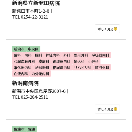
新潟県立新発田病院
新発田市本町1-2-8｜
TEL 0254-22-3121
詳しく見る
新潟市
中央区
歯科
内科
眼科
神経内科
外科
整形外科
呼吸器内科
心臓血管外科
皮膚科
循環器内科
婦人科
小児科
消化器内科
泌尿器科
糖尿病内科
リハビリ科
肛門外科
血液内科
内分泌内科
新潟南病院
新潟市中央区鳥屋野2007-6｜
TEL 025-284-2511
詳しく見る
佐渡市
佐渡