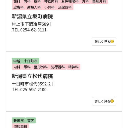
歯科
内科
眼科
神経内科
耳鼻咽喉科
外科
整形外科
皮膚科
産婦人科
小児科
泌尿器科
新潟県立坂町病院
村上市下鍜冶屋589｜
TEL 0254-62-3111
詳しく見る
中越
十日町市
内科
眼科
整形外科
泌尿器科
精神科
新潟県立松代病院
十日町市松代3592-2｜
TEL 025-597-2100
詳しく見る
新潟市
東区
泌尿器科