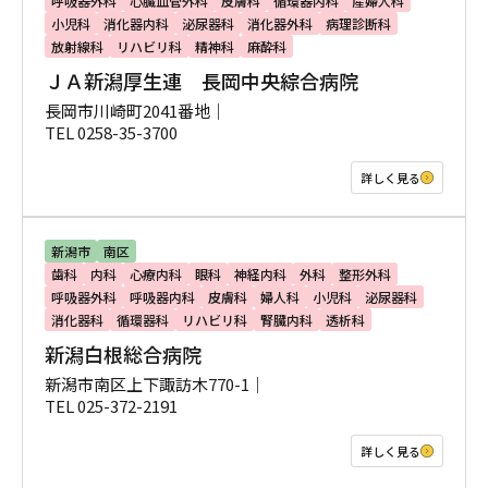
呼吸器外科
心臓血管外科
皮膚科
循環器内科
産婦人科
小児科
消化器内科
泌尿器科
消化器外科
病理診断科
放射線科
リハビリ科
精神科
麻酔科
ＪＡ新潟厚生連 長岡中央綜合病院
長岡市川崎町2041番地｜
TEL 0258-35-3700
詳しく見る
新潟市
南区
歯科
内科
心療内科
眼科
神経内科
外科
整形外科
呼吸器外科
呼吸器内科
皮膚科
婦人科
小児科
泌尿器科
消化器科
循環器科
リハビリ科
腎臓内科
透析科
新潟白根総合病院
新潟市南区上下諏訪木770-1｜
TEL 025-372-2191
詳しく見る