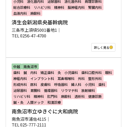
小児科
消化器内科
泌尿器科
消化器外科
病理診断科
総合診療科
リハビリ科
精神科
脳神経内科
腎臓内科
血液内科
麻酔科
済生会新潟県央基幹病院
三条市上須頃5001番地1｜
TEL 0256-47-4700
詳しく見る
中越
南魚沼市
歯科
鍼
内科
矯正歯科
灸
小児歯科
歯科口腔外科
眼科
神経内科
インプラント科
耳鼻咽喉科
外科
整形外科
形成外科
医科
皮膚科
呼吸器科
婦人科
小児科
歯科
泌尿器科
胃腸科
循環器科
リウマチ科
放射線科
リハビリ科
精神科
肛門科
麻酔科
透析科
健康診断
鍼・灸
人間ドック
和漢診療
南魚沼市立ゆきぐに大和病院
南魚沼市浦佐4115｜
TEL 025-777-2111