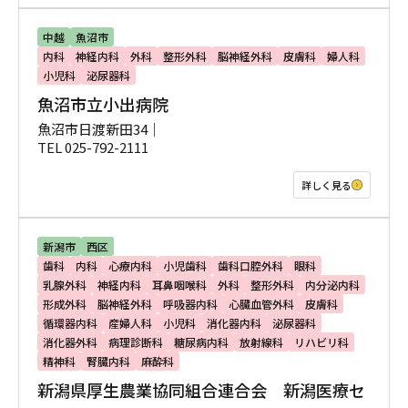
中越
魚沼市
内科
神経内科
外科
整形外科
脳神経外科
皮膚科
婦人科
小児科
泌尿器科
魚沼市立小出病院
魚沼市日渡新田34｜
TEL 025-792-2111
詳しく見る
新潟市
西区
歯科
内科
心療内科
小児歯科
歯科口腔外科
眼科
乳腺外科
神経内科
耳鼻咽喉科
外科
整形外科
内分泌内科
形成外科
脳神経外科
呼吸器内科
心臓血管外科
皮膚科
循環器内科
産婦人科
小児科
消化器内科
泌尿器科
消化器外科
病理診断科
糖尿病内科
放射線科
リハビリ科
精神科
腎臓内科
麻酔科
新潟県厚生農業協同組合連合会 新潟医療セ