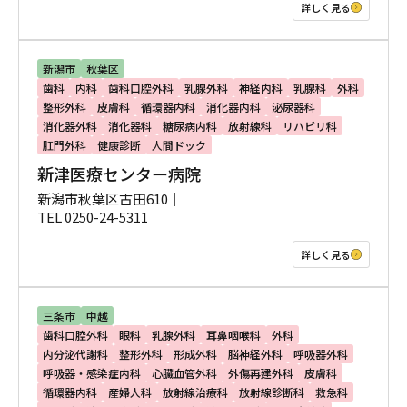
詳しく見る
新潟市
秋葉区
歯科
内科
歯科口腔外科
乳腺外科
神経内科
乳腺科
外科
整形外科
皮膚科
循環器内科
消化器内科
泌尿器科
消化器外科
消化器科
糖尿病内科
放射線科
リハビリ科
肛門外科
健康診断
人間ドック
新津医療センター病院
新潟市秋葉区古田610｜
TEL 0250-24-5311
詳しく見る
三条市
中越
歯科口腔外科
眼科
乳腺外科
耳鼻咽喉科
外科
内分泌代謝科
整形外科
形成外科
脳神経外科
呼吸器外科
呼吸器・感染症内科
心臓血管外科
外傷再建外科
皮膚科
循環器内科
産婦人科
放射線治療科
放射線診断科
救急科