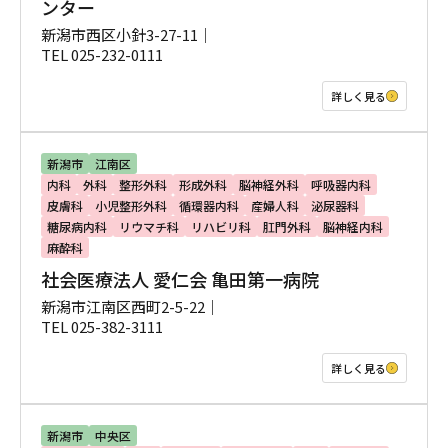
ンター
新潟市西区小針3-27-11｜
TEL 025-232-0111
詳しく見る
新潟市
江南区
内科
外科
整形外科
形成外科
脳神経外科
呼吸器内科
皮膚科
小児整形外科
循環器内科
産婦人科
泌尿器科
糖尿病内科
リウマチ科
リハビリ科
肛門外科
脳神経内科
麻酔科
社会医療法人 愛仁会 亀田第一病院
新潟市江南区西町2-5-22｜
TEL 025-382-3111
詳しく見る
新潟市
中央区