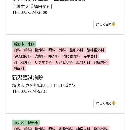
上越市大道福田616｜
TEL 025-524-3000
詳しく見る
新潟市
東区
内科
歯科口腔外科
眼科
外科
整形外科
脳神経外科
呼吸器内科
皮膚科
婦人科
消化器内科
泌尿器科
消化器外科
リウマチ科
リハビリ科
肛門外科
腎臓内科
麻酔科
新潟臨港病院
新潟市東区桃山町1丁目114番地3｜
TEL 025-274-5331
詳しく見る
中央区
新潟市
内科
歯科口腔外科
眼科
乳腺外科
神経内科
整形外科