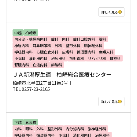
詳しく見る
中越
柏崎市
内分泌・糖尿病内科
歯科
内科
歯科口腔外科
眼科
神経内科
耳鼻咽喉科
外科
整形外科
脳神経外科
呼吸器内科
心臓血管外科
皮膚科
循環器内科
産婦人科
小児科
消化器内科
泌尿器科
放射線科
リハビリ科
精神科
腎臓内科
血液内科
麻酔科
ＪＡ新潟厚生連 柏崎総合医療センター
柏崎市北半田2丁目11番3号｜
TEL 0257-23-2165
詳しく見る
下越
五泉市
内科
眼科
外科
整形外科
内分泌内科
脳神経外科
呼吸器内科
循環器内科
小児科
消化器内科
泌尿器科