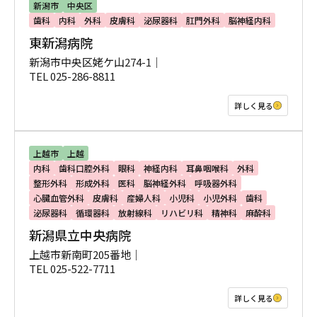
新潟市
中央区
歯科
内科
外科
皮膚科
泌尿器科
肛門外科
脳神経内科
東新潟病院
新潟市中央区姥ケ山274-1｜
TEL 025-286-8811
詳しく見る
上越市
上越
内科
歯科口腔外科
眼科
神経内科
耳鼻咽喉科
外科
整形外科
形成外科
医科
脳神経外科
呼吸器外科
心臓血管外科
皮膚科
産婦人科
小児科
小児外科
歯科
泌尿器科
循環器科
放射線科
リハビリ科
精神科
麻酔科
新潟県立中央病院
上越市新南町205番地｜
TEL 025-522-7711
詳しく見る