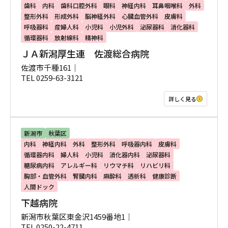
歯科
内科
歯科口腔外科
眼科
神経内科
耳鼻咽喉科
外科
整形外科
形成外科
脳神経外科
心臓血管外科
皮膚科
呼吸器科
産婦人科
小児科
小児外科
泌尿器科
消化器科
循環器科
放射線科
精神科
ＪＡ新潟厚生連 佐渡総合病院
佐渡市千種161｜
TEL 0259-63-3121
詳しく見る
新潟市
秋葉区
内科
神経内科
外科
整形外科
呼吸器内科
皮膚科
循環器内科
婦人科
小児科
消化器内科
泌尿器科
糖尿病内科
アレルギー科
リウマチ科
リハビリ科
胸部・血管外科
腎臓内科
麻酔科
透析科
健康診断
人間ドック
下越病院
新潟市秋葉区東金沢1459番地1｜
TEL 0250-22-4711