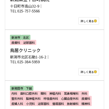
十日町市高山32-9｜
TEL 025-757-5566
詳しく見る
新潟市
北区
皮膚科
泌尿器科
鳥居クリニック
新潟市北区石動1-16-2｜
TEL 025-384-5959
詳しく見る
新発田市
下越
内科
歯科口腔外科
眼科
神経内科
耳鼻咽喉科
外科
整形外科
脳神経外科
呼吸器外科
心臓血管外科
皮膚科
産婦人科
小児科
泌尿器科
循環器科
放射線科
精神科