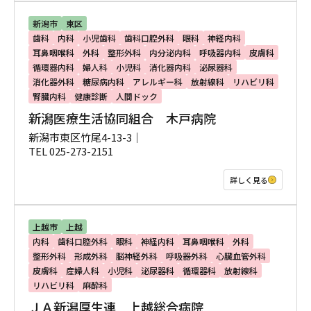
新潟市
東区
歯科
内科
小児歯科
歯科口腔外科
眼科
神経内科
耳鼻咽喉科
外科
整形外科
内分泌内科
呼吸器内科
皮膚科
循環器内科
婦人科
小児科
消化器内科
泌尿器科
消化器外科
糖尿病内科
アレルギー科
放射線科
リハビリ科
腎臓内科
健康診断
人間ドック
新潟医療生活協同組合 木戸病院
新潟市東区竹尾4-13-3｜
TEL 025-273-2151
詳しく見る
上越市
上越
内科
歯科口腔外科
眼科
神経内科
耳鼻咽喉科
外科
整形外科
形成外科
脳神経外科
呼吸器外科
心臓血管外科
皮膚科
産婦人科
小児科
泌尿器科
循環器科
放射線科
リハビリ科
麻酔科
ＪＡ新潟厚生連 上越総合病院