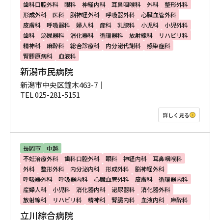
歯科口腔外科
眼科
神経内科
耳鼻咽喉科
外科
整形外科
形成外科
医科
脳神経外科
呼吸器外科
心臓血管外科
皮膚科
呼吸器科
婦人科
産科
乳腺科
小児科
小児外科
歯科
泌尿器科
消化器科
循環器科
放射線科
リハビリ科
精神科
麻酔科
総合診療科
内分泌代謝科
感染症科
腎膠原病科
血液科
新潟市民病院
新潟市中央区鐘木463-7｜
TEL 025-281-5151
詳しく見る
長岡市
中越
不妊治療外科
歯科口腔外科
眼科
神経内科
耳鼻咽喉科
外科
整形外科
内分泌内科
形成外科
脳神経外科
呼吸器外科
呼吸器内科
心臓血管外科
皮膚科
循環器内科
産婦人科
小児科
消化器内科
泌尿器科
消化器外科
放射線科
リハビリ科
精神科
腎臓内科
血液内科
麻酔科
立川綜合病院