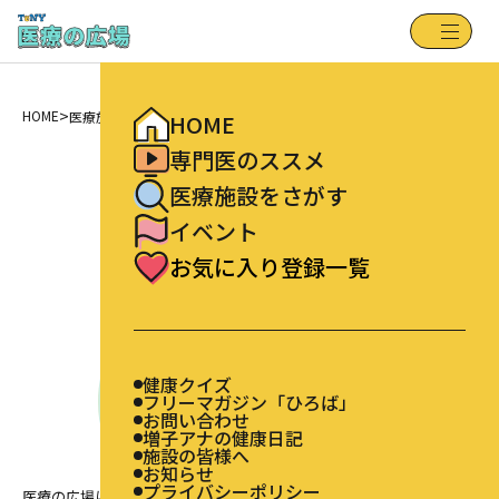
健康クイズ
HOME
フリーマガジン「ひろば」
専門医のススメ
お問い合わせ
増子アナの健康日記
医療施設をさがす
施設の皆様へ
>
お知らせ
HOME
医療施設をさがす
イベント
HOME
プライバシーポリシー
お気に入り登録一覧
FindFacility
専門医のススメ
医療施設をさがす
医療施設をさがす
イベント
お気に入り登録一覧
健康クイズ
フリーマガジン「ひろば」
お問い合わせ
増子アナの健康日記
施設の皆様へ
お知らせ
プライバシーポリシー
医療の広場に登録されている新潟県内の医療施設を検索できます。