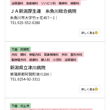
泌尿器科
放射線科
リハビリ科
精神科
麻酔科
ＪＡ新潟厚生連 糸魚川総合病院
糸魚川市大字竹ヶ花457－1｜
TEL 025-552-0280
詳しく見る
下越
阿賀町
内科
眼科
神経内科
耳鼻咽喉科
外科
整形外科
脳神経外科
皮膚科
婦人科
小児科
泌尿器科
新潟県立津川病院
東蒲原郡阿賀町津川200｜
TEL 0254-92-3311
詳しく見る
下越
村上市