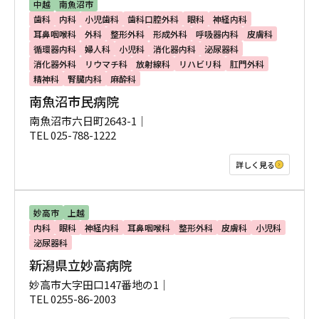
中越
南魚沼市
歯科
内科
小児歯科
歯科口腔外科
眼科
神経内科
耳鼻咽喉科
外科
整形外科
形成外科
呼吸器内科
皮膚科
循環器内科
婦人科
小児科
消化器内科
泌尿器科
消化器外科
リウマチ科
放射線科
リハビリ科
肛門外科
精神科
腎臓内科
麻酔科
南魚沼市民病院
南魚沼市六日町2643-1｜
TEL 025-788-1222
詳しく見る
妙高市
上越
内科
眼科
神経内科
耳鼻咽喉科
整形外科
皮膚科
小児科
泌尿器科
新潟県立妙高病院
妙高市大字田口147番地の1｜
TEL 0255-86-2003