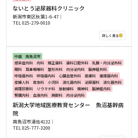
ないとう泌尿器科クリニック
新潟市東区秋葉1-6-47｜
TEL 025-279-0010
詳しく見る
中越
南魚沼市
感染症内科
内科
矯正歯科
歯科口腔外科
乳腺・内分泌外科
眼科
耳鼻咽喉科
整形外科
内分泌内科
脳神経外科
呼吸器外科
呼吸器内科
心臓血管外科
皮膚科
循環器内科
産婦人科
救急科
小児科
消化器内科
泌尿器科
消化器外科
病理診断科
リウマチ科
放射線科
精神科
脳神経内科
腎臓内科
血液内科
麻酔科
内分泌内科
新潟大学地域医療教育センター 魚沼基幹病
院
南魚沼市浦佐4132｜
TEL 025-777-3200