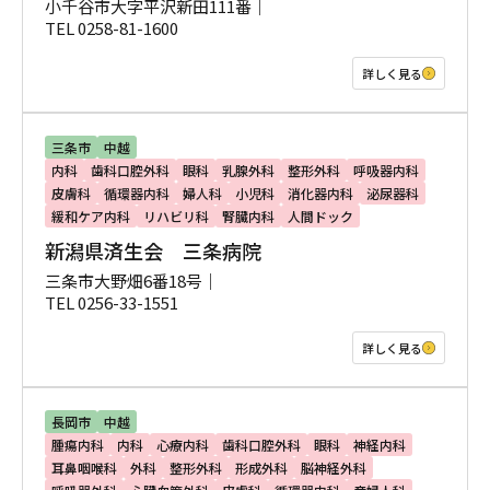
小千谷市大字平沢新田111番｜
TEL 0258-81-1600
詳しく見る
三条市
中越
内科
歯科口腔外科
眼科
乳腺外科
整形外科
呼吸器内科
皮膚科
循環器内科
婦人科
小児科
消化器内科
泌尿器科
緩和ケア内科
リハビリ科
腎臓内科
人間ドック
新潟県済生会 三条病院
三条市大野畑6番18号｜
TEL 0256-33-1551
詳しく見る
長岡市
中越
腫瘍内科
内科
心療内科
歯科口腔外科
眼科
神経内科
耳鼻咽喉科
外科
整形外科
形成外科
脳神経外科