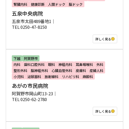
腎臓内科
健康診断
人間ドック
脳ドック
五泉中央病院
五泉市太田489番地1｜
TEL 0250-47-8150
詳しく見る
下越
阿賀野市
内科
歯科口腔外科
眼科
神経内科
耳鼻咽喉科
外科
整形外科
脳神経外科
心臓血管外科
皮膚科
産婦人科
小児科
泌尿器科
放射線科
リハビリ科
麻酔科
あがの市民病院
阿賀野市岡山町13-23｜
TEL 0250-62-2780
詳しく見る