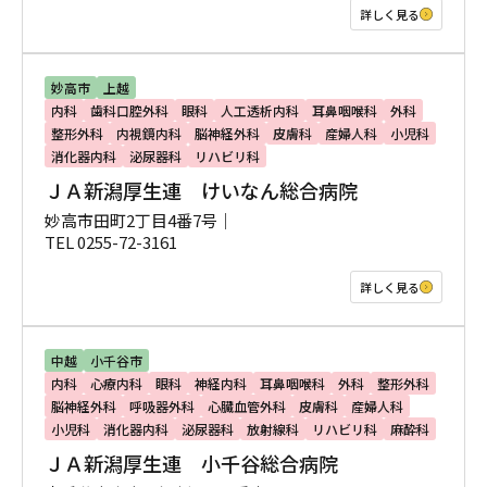
詳しく見る
妙高市
上越
内科
歯科口腔外科
眼科
人工透析内科
耳鼻咽喉科
外科
整形外科
内視鏡内科
脳神経外科
皮膚科
産婦人科
小児科
消化器内科
泌尿器科
リハビリ科
ＪＡ新潟厚生連 けいなん総合病院
妙高市田町2丁目4番7号｜
TEL 0255-72-3161
詳しく見る
中越
小千谷市
内科
心療内科
眼科
神経内科
耳鼻咽喉科
外科
整形外科
脳神経外科
呼吸器外科
心臓血管外科
皮膚科
産婦人科
小児科
消化器内科
泌尿器科
放射線科
リハビリ科
麻酔科
ＪＡ新潟厚生連 小千谷総合病院