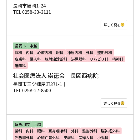
長岡市旭岡1-24｜
TEL 0258-33-3111
詳しく見る
長岡市
中越
歯科
内科
心療内科
眼科
神経内科
外科
整形外科
皮膚科
婦人科
放射線診断科
泌尿器科
リハビリ科
精神科
麻酔科
社会医療法人 崇徳会 長岡西病院
長岡市三ツ郷屋町371-1｜
TEL 0258-27-8500
詳しく見る
糸魚川市
上越
歯科
内科
眼科
耳鼻咽喉科
外科
整形外科
脳神経外科
呼吸器外科
心臓血管外科
皮膚科
産婦人科
小児科