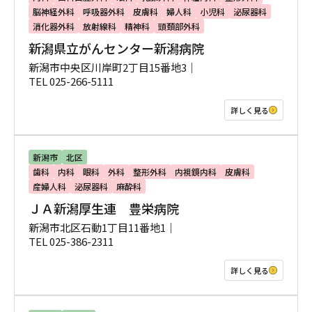
脳神経外科
呼吸器外科
皮膚科
婦人科
小児科
泌尿器科
消化器外科
放射線科
精神科
頭頚部外科
新潟県立がんセンター新潟病院
新潟市中央区川岸町2丁目15番地3｜
TEL 025-266-5111
詳しく見る
新潟市
北区
歯科
内科
眼科
外科
整形外科
内視鏡内科
皮膚科
産婦人科
泌尿器科
麻酔科
ＪＡ新潟厚生連 豊栄病院
新潟市北区石動1丁目11番地1｜
TEL 025-386-2311
詳しく見る