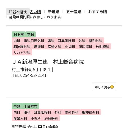
古い順
新着順
五十音順
おすすめ順
並べ替え
※施設は契約順に表示しております。
村上市
下越
内科
歯科口腔外科
眼科
耳鼻咽喉科
外科
整形外科
脳神経外科
皮膚科
産婦人科
小児科
泌尿器科
放射線科
リハビリ科
ＪＡ新潟厚生連 村上総合病院
村上市緑町5丁目8-1｜
TEL 0254-53-2141
詳しく見る
中越
十日町市
内科
眼科
耳鼻咽喉科
外科
整形外科
脳神経外科
産婦人科
小児科
泌尿器科
新潟県立十日町病院