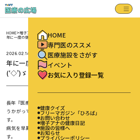
健康クイズ
HOME
フリーマガジン「ひろば」
専門医のススメ
お問い合わせ
増子アナの健康日記
医療施設をさがす
施設の皆様へ
>
>
お知らせ
HOME
増子アナの健康日記
イベント
HOME
プライバシーポリシー
お気に入り登録一覧
年に一度の健康診断、行ってまいりしました(‘◇’)ゞ
専門医のススメ
医療施設をさがす
2026.02.14
年に一度の健康診断、行ってまいりしました
イベント
(‘◇’)ゞ
お気に入り登録一覧
長年『医療の広場』を担当させていただき、先生方のお話を
健康クイズ
うかがっていると健康診断の大切さを、ひしひしと感じま
フリーマガジン「ひろば」
お問い合わせ
す。
増子アナの健康日記
施設の皆様へ
病気を早期発見、早期治療ができれば状況はかなり違いま
お知らせ
す。
プライバシーポリシー